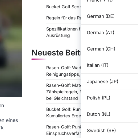
Bucket Golf Scoring Systeme
German (DE)
Regeln für das Rasengolfspiel
Spezifikationen für Rasen-Golf-
German (AT)
Ausrüstung
German (CH)
Neueste Beiträge
Italian (IT)
Rasen-Golf: Wartung der Ausrüstung,
Reinigungstipps, Lagerungsrichtlinien
Japanese (JP)
Rasen-Golf: Matchspielregeln,
Zählspielregeln, Regeln zur Entscheidung
Polish (PL)
bei Gleichstand
en
Bucket Golf: Rundenergebnis,
Dutch (NL)
Kumuliertes Ergebnis, Match-Ergebnis
en eines
Rasen-Golf: Punktestreitigkeiten,
rk
Swedish (SE)
Einspruchsverfahren, Schiedsrichterrollen