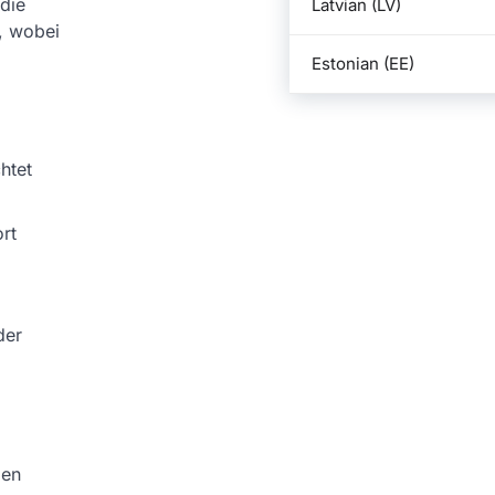
die
Latvian (LV)
f, wobei
Estonian (EE)
htet
rt
der
pen