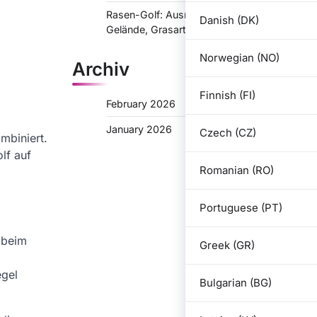
Rasen-Golf: Ausrüstung für verschiedene
Danish (DK)
Gelände, Grasarten, Wetterbedingungen
Norwegian (NO)
Archiv
Finnish (FI)
February 2026
January 2026
Czech (CZ)
mbiniert.
lf auf
Romanian (RO)
Portuguese (PT)
 beim
Greek (GR)
egel
Bulgarian (BG)