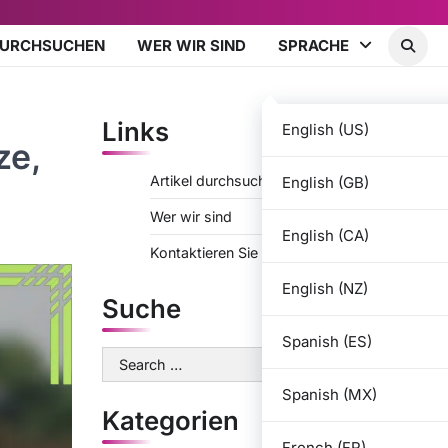
DURCHSUCHEN
WER WIR SIND
SPRACHE
Links
English (US)
ze,
Artikel durchsuchen
English (GB)
Wer wir sind
English (CA)
Kontaktieren Sie uns
English (NZ)
Suche
Spanish (ES)
Search
for:
Spanish (MX)
Kategorien
French (FR)