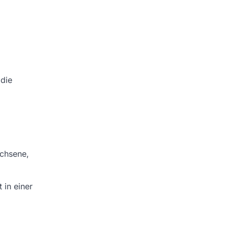
 die
achsene,
 in einer