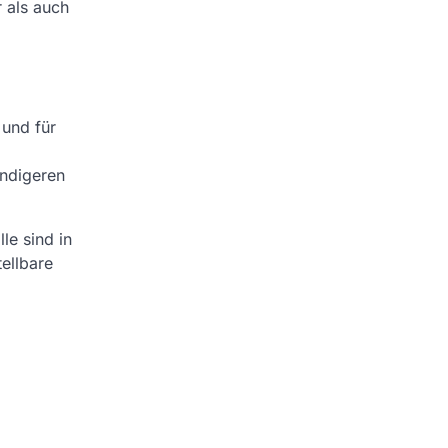
r als auch
 und für
endigeren
le sind in
ellbare