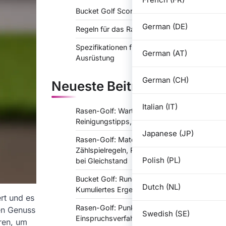
Bucket Golf Scoring Systeme
German (DE)
Regeln für das Rasengolfspiel
Spezifikationen für Rasen-Golf-
German (AT)
Ausrüstung
German (CH)
Neueste Beiträge
Italian (IT)
Rasen-Golf: Wartung der Ausrüstung,
Reinigungstipps, Lagerungsrichtlinien
Japanese (JP)
Rasen-Golf: Matchspielregeln,
Zählspielregeln, Regeln zur Entscheidung
Polish (PL)
bei Gleichstand
Bucket Golf: Rundenergebnis,
Dutch (NL)
Kumuliertes Ergebnis, Match-Ergebnis
ert und es
Rasen-Golf: Punktestreitigkeiten,
en Genuss
Swedish (SE)
Einspruchsverfahren, Schiedsrichterrollen
eren, um