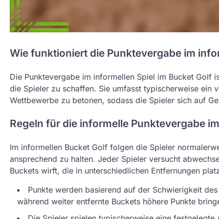
Wie funktioniert die Punktevergabe im info
Die Punktevergabe im informellen Spiel im Bucket Golf 
die Spieler zu schaffen. Sie umfasst typischerweise ein 
Wettbewerbe zu betonen, sodass die Spieler sich auf Gen
Regeln für die informelle Punktevergabe i
Im informellen Bucket Golf folgen die Spieler normalerw
ansprechend zu halten. Jeder Spieler versucht abwechseln
Buckets wirft, die in unterschiedlichen Entfernungen platz
Punkte werden basierend auf der Schwierigkeit des
während weiter entfernte Buckets höhere Punkte bring
Die Spieler spielen typischerweise eine festgeleg