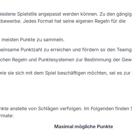
hiedene Spielstile angepasst werden können. Zu den gängi
tbewerbe. Jedes Format hat seine eigenen Regeln für die
ie meisten Punkte zu sammeln.
insame Punktzahl zu erreichen und fördern so den Teamge
zifischen Regeln und Punktesystemen zur Bestimmung der Gew
ie sie sich mit dem Spiel beschäftigen möchten, sei es zur
nkte anstelle von Schlägen verfolgen. Im Folgenden finden 
rmate:
Maximal mögliche Punkte