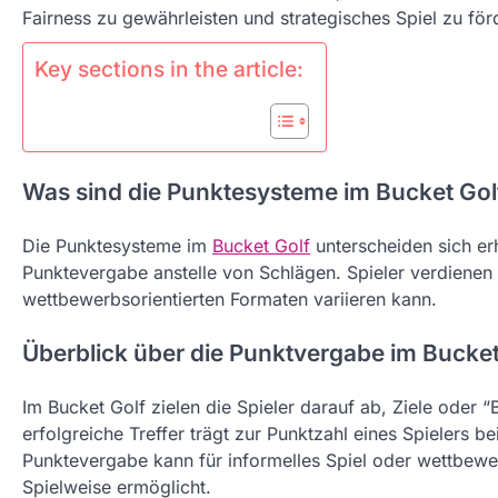
Fairness zu gewährleisten und strategisches Spiel zu för
Key sections in the article:
Was sind die Punktesysteme im Bucket Gol
Die Punktesysteme im
Bucket Golf
unterscheiden sich erh
Punktevergabe anstelle von Schlägen. Spieler verdienen P
wettbewerbsorientierten Formaten variieren kann.
Überblick über die Punktvergabe im Bucket
Im Bucket Golf zielen die Spieler darauf ab, Ziele oder “B
erfolgreiche Treffer trägt zur Punktzahl eines Spielers b
Punktevergabe kann für informelles Spiel oder wettbewerb
Spielweise ermöglicht.