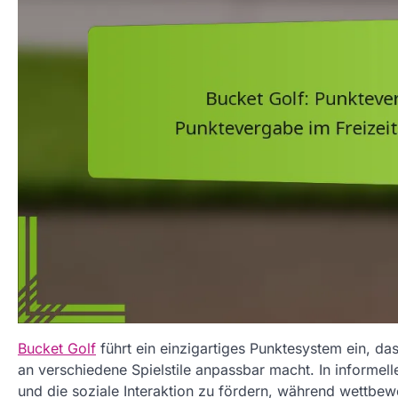
Bucket Golf
führt ein einzigartiges Punktesystem ein, das
an verschiedene Spielstile anpassbar macht. In inform
und die soziale Interaktion zu fördern, während wettbewe