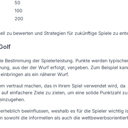
50
100
200
ell zu bewerten und Strategien für zukünftige Spiele zu ent
Golf
die Bestimmung der Spielerleistung. Punkte werden typische
rnung, aus der der Wurf erfolgt, vergeben. Zum Beispiel kan
einbringen als ein näherer Wurf.
tem vertraut machen, das in ihrem Spiel verwendet wird, da
 auf einfachere Ziele zu zielen, um eine solide Punktzahl zu
 einzugehen.
eblich beeinflussen, weshalb es für die Spieler wichtig ist
 sowohl die informellen als auch die wettbewerbsorientier