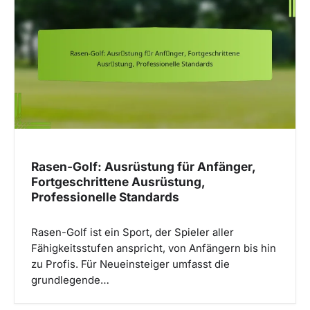
v
i
g
a
t
i
o
n
Rasen-Golf: Ausrüstung für Anfänger,
Fortgeschrittene Ausrüstung,
Professionelle Standards
Rasen-Golf ist ein Sport, der Spieler aller
Fähigkeitsstufen anspricht, von Anfängern bis hin
zu Profis. Für Neueinsteiger umfasst die
grundlegende…