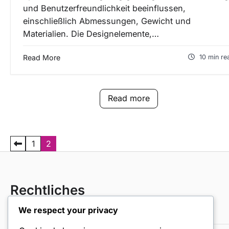
und Benutzerfreundlichkeit beeinflussen,
einschließlich Abmessungen, Gewicht und
Materialien. Die Designelemente,…
Read More
10 min re
Read more
P
1
2
o
s
Rechtliches
t
s
We respect your privacy
Cookie-Richtlinie
p