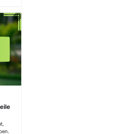
eile
t,
aben.