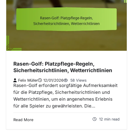
Rasen-Golf: Platzpflege-Regeln,
Sicherheitsrichtlinien, Wetterrichtlinien
Felix Müller
12/01/2026
58 Views
Rasen-Golf erfordert sorgfältige Aufmerksamkeit
für die Platzpflege, Sicherheitsrichtlinien und
Wetterrichtlinien, um ein angenehmes Erlebnis
für alle Spieler zu gewährleisten. Die…
12 min read
Read More