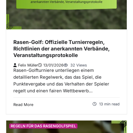
Rasen-Golf: Offizielle Turnierregeln,
Richtlinien der anerkannten Verbände,
Veranstaltungsprotokolle
Felix Müller
13/01/2026
32 Views
Rasen-Golfturniere unterliegen einem
detaillierten Regelwerk, das das Spiel, die
Punktevergabe und das Verhalten der Spieler
regelt und einen fairen Wettbewerb…
13 min read
Read More
REGELN FÜR DAS RASENGOLFSPIEL