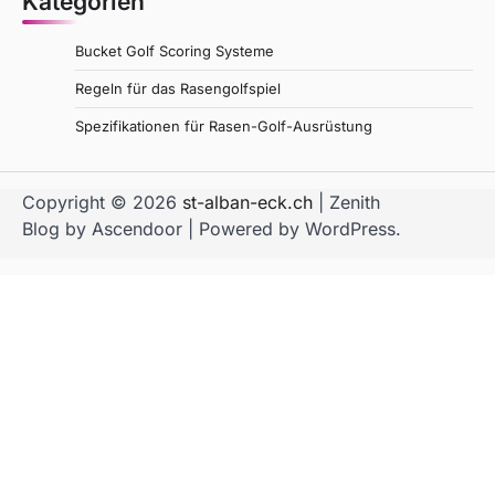
Kategorien
Bucket Golf Scoring Systeme
Regeln für das Rasengolfspiel
Spezifikationen für Rasen-Golf-Ausrüstung
Copyright © 2026
st-alban-eck.ch
| Zenith
Blog by
Ascendoor
| Powered by
WordPress
.