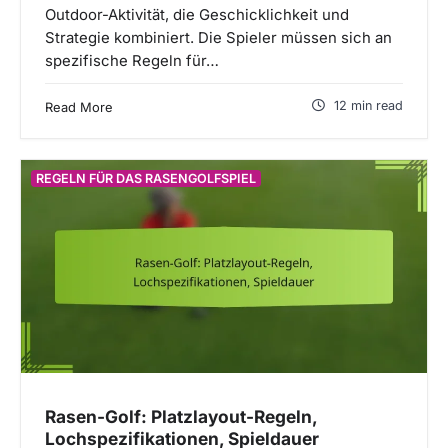
Outdoor-Aktivität, die Geschicklichkeit und
Strategie kombiniert. Die Spieler müssen sich an
spezifische Regeln für…
12 min read
Read More
REGELN FÜR DAS RASENGOLFSPIEL
Rasen-Golf: Platzlayout-Regeln,
Lochspezifikationen, Spieldauer